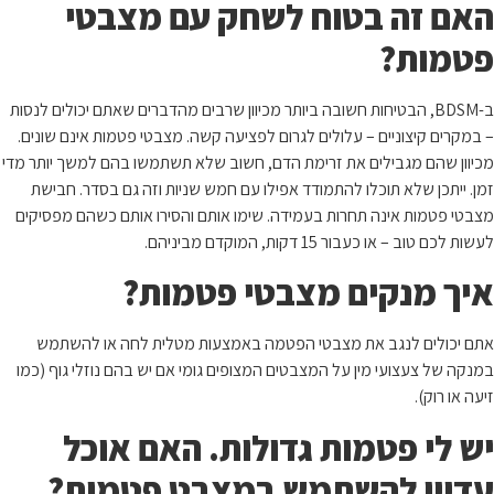
האם זה בטוח לשחק עם מצבטי
פטמות?
ב-BDSM, הבטיחות חשובה ביותר מכיוון שרבים מהדברים שאתם יכולים לנסות
– במקרים קיצוניים – עלולים לגרום לפציעה קשה. מצבטי פטמות אינם שונים.
מכיוון שהם מגבילים את זרימת הדם, חשוב שלא תשתמשו בהם למשך יותר מדי
זמן. ייתכן שלא תוכלו להתמודד אפילו עם חמש שניות וזה גם בסדר. חבישת
מצבטי פטמות אינה תחרות בעמידה. שימו אותם והסירו אותם כשהם מפסיקים
לעשות לכם טוב – או כעבור 15 דקות, המוקדם מביניהם.
איך מנקים מצבטי פטמות?
אתם יכולים לנגב את מצבטי הפטמה באמצעות מטלית לחה או להשתמש
במנקה של צעצועי מין על המצבטים המצופים גומי אם יש בהם נוזלי גוף (כמו
זיעה או רוק).
יש לי פטמות גדולות. האם אוכל
עדיין להשתמש במצבט פטמות?