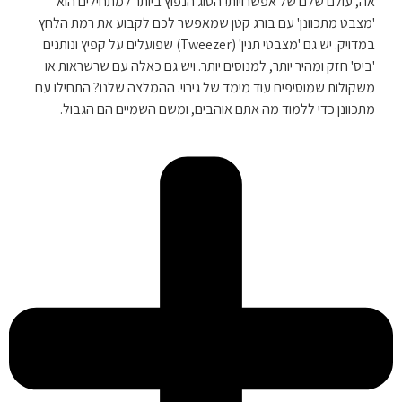
אה, עולם שלם של אפשרויות! הסוג הנפוץ ביותר למתחילים הוא
'מצבט מתכוונן' עם בורג קטן שמאפשר לכם לקבוע את רמת הלחץ
במדויק. יש גם 'מצבטי תנין' (Tweezer) שפועלים על קפיץ ונותנים
'ביס' חזק ומהיר יותר, למנוסים יותר. ויש גם כאלה עם שרשראות או
משקולות שמוסיפים עוד מימד של גירוי. ההמלצה שלנו? התחילו עם
מתכוונן כדי ללמוד מה אתם אוהבים, ומשם השמיים הם הגבול.