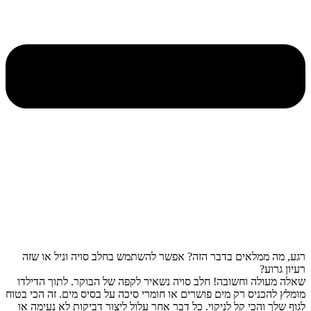
רגע, מה ממלאים בדבר הזה? אפשר להשתמש בחלב סויה וניל או שזה
רעיון גרוע?
שאלה מעולה וחשובה! חלב סויה נשאיר לקפה של הבוקר. לתוך הדילדו
מומלץ להכניס רק מים פושרים או חומרי סיכה על בסיס מים. זה הכי בטוח
לגוף שלך והכי קל לניקוי. כל דבר אחר עלול ליצור דביקות לא נעימה או