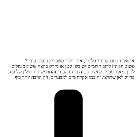
אז איך הקסם קורה? כלומר, איך דילדו משפריץ בעצם עובד?
פשוט וגאוני! לרוב הדגמים יש בלון קטן או מזרק בקצה ששואב נוזלים
לתוך מאגר פנימי. לחיצה קטנה ברגע הנכון, והוא משחרר סילון של עונג
בדיוק לאן שתרצו. זה כמו אקדח מים למבוגרים, רק הרבה יותר כיף.