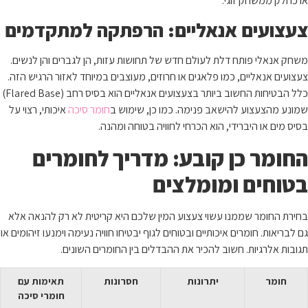
או כחלק ממשחק זוגי.
צעצועים אנאליים: הרפתקה למתקדמים
משחק אנאלי פותח דלת לעולם חדש של תחושות עזות, הן לגברים והן לנשים.
צעצועים אנאליים, כמו פלאגים או חרוזים, מעוצבים במיוחד לאזור הרגיש הזה.
כלל הבטיחות החשוב ביותר בצעצועים אנאליים הוא בסיס רחב (Flared Base)
שמונע מהצעצוע להישאב פנימה. כמו כן, שימוש ב
חומר סיכה
איכותי, רצוי על
בסיס מים או היברידי, הוא הכרחי לחוויה בטוחה ומהנה.
החומר כן קובע: מדריך לחומרים
בטוחים ומומלצים
בחירת החומר שממנו עשוי צעצוע המין שלכם היא קריטית לא רק להנאה אלא
גם לבריאות. חומרים איכותיים ובטוחים לגוף יבטיחו חוויה נעימה וימנעו זיהומים או
תגובות אלרגיות. חשוב להכיר את ההבדלים בין החומרים השונים.
חומר
יתרונות
חסרונות
תאימות עם
חומרי סיכה