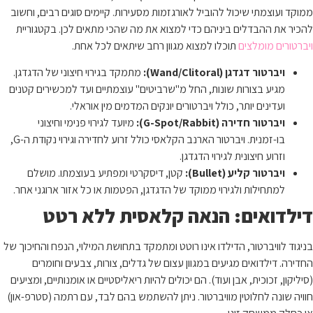
ממוקד ועוצמתי שיכול להוביל לאורגזמות מסעירות. קיימים סוגים רבים, וחשוב
להכיר את ההבדלים ביניהם כדי למצוא את מה שהכי מתאים לכן. בקטגוריית
ויברטורים מומלצים
תוכלו למצוא מגוון רחב שיתאים לכל אחת.
ויברטור דגדגן (Wand/Clitoral):
מתמקד בגירוי חיצוני של הדגדגן.
מגיע בצורות שונות, החל מ"שרביטים" עוצמתיים ועד למכשירים קטנים
ועדינים יותר, כולל ויברטורים יונקים המדמים מין אוראלי.
ויברטור חדירה (G-Spot/Rabbit):
מיועד לגירוי פנימי וחיצוני
בו-זמנית. ויברטור הארנב הקלאסי כולל זרוע לחדירה וגירוי נקודת ה-G,
וזרוע חיצונית לגירוי הדגדגן.
ויברטור קליע (Bullet):
קטן, דיסקרטי ומפתיע בעוצמתו. מושלם
למתחילות ולגירוי ממוקד של הדגדגן, הפטמות או כל אזור ארוגני אחר.
דילדואים: הנאה קלאסית ללא רטט
בניגוד לוויברטור, הדילדו אינו רוטט ומתמקד בתחושת המילוי, הנפח והחיכוך של
החדירה. דילדואים מגיעים במגוון עצום של גדלים, צורות, צבעים וחומרים
(סיליקון, זכוכית, אבן ועוד). הם יכולים להיות ריאליסטיים או אומנותיים, ומציעים
חוויה שונה לחלוטין מוויברטור. ניתן להשתמש בהם לבד, עם רתמה (סטרפ-און)