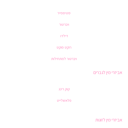
סטיספייר
ויברטור
דילדו
רוקט פוקט
ויברטור למתחילות
אביזרי מין לגברים
קוק רינג
פלאשלייט
אביזרי מין לזוגות