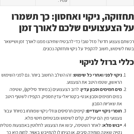
עמיד.
תחזוקה, ניקוי ואחסון: כך תשמרו
על הצעצועים שלכם לאורך זמן
רכשתם צעצוע חדש? מזל טוב! כדי להבטיח שתיהנו ממנו לאורך זמן ושיישאר
בטוח לשימוש, חשוב להקפיד על ניקוי ותחזוקה נכונים.
כללי ברזל לניקוי
ניקוי לפני ואחרי כל שימוש:
זהו השלב החשוב ביותר. גם לפני השימוש
הראשון, שטפו היטב את הצעצוע.
מים חמימים וסבון עדין:
לרוב הצעצועים (במיוחד סיליקון), שטיפה
במים חמימים וסבון אנטי-בקטריאלי עדין תספיק. הקפידו לשטוף היטב
את שאריות הסבון.
חומרי ניקוי ייעודיים:
קיימים תרסיסים ונוזלי ניקוי שפותחו במיוחד עבור
צעצועי מין. הם יעילים, קלים לשימוש ומבטיחים חיטוי מלא.
ייבוש מלא:
לאחר השטיפה, יבשו את הצעצוע לחלוטין באמצעות מטלית
נקייה שאינה מותירה סיבים, או הניחו לו להתייבש באוויר. לחות היא כר