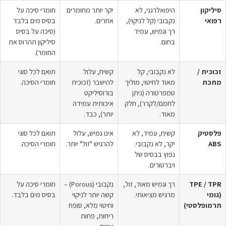
סיליקון
היפואלרגני, לא
יקר יותר מחומרים
חומרי סיכה על
רפואי
נקבובי (קל לניקוי),
אחרים.
בסיס מים בלבד
רך וגמיש, עמיד
(סיכה על בסיס
בחום.
סיליקון תהרוס את
החומר).
זכוכית /
לא נקבובי, קל
קשיח, עלול
תואם לכל סוגי
מתכת
מאוד לחיטוי, מוליך
להישבר (זכוכית
חומרי הסיכה.
טמפרטורה (ניתן
בורוסיליקט
לחמם/לקרר), חלק
איכותית עמידה
מאוד.
יותר), כבד.
פלסטיק
קשיח, עמיד, לא
אינו גמיש, עלול
תואם לכל סוגי
ABS
יקר, לא נקבובי.
להרגיש "זול" יותר.
חומרי הסיכה.
נפוץ בבסיס של
ויברטורים.
TPE / TPR
רך וגמיש מאוד, זול,
נקבובי (Porous) –
חומרי סיכה על
(גומי
מרגיש מציאותי.
קשה יותר לניקוי
בסיס מים בלבד.
תרמופלסטי)
וחיטוי מלא, סופח
ריחות, פחות