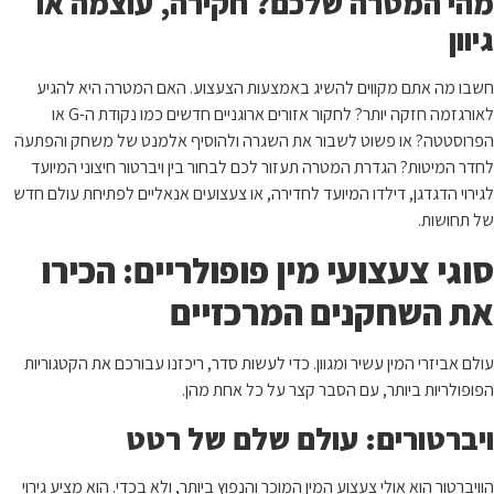
מהי המטרה שלכם? חקירה, עוצמה או
גיוון
חשבו מה אתם מקווים להשיג באמצעות הצעצוע. האם המטרה היא להגיע
לאורגזמה חזקה יותר? לחקור אזורים ארוגניים חדשים כמו נקודת ה-G או
הפרוסטטה? או פשוט לשבור את השגרה ולהוסיף אלמנט של משחק והפתעה
לחדר המיטות? הגדרת המטרה תעזור לכם לבחור בין ויברטור חיצוני המיועד
לגירוי הדגדגן, דילדו המיועד לחדירה, או צעצועים אנאליים לפתיחת עולם חדש
של תחושות.
סוגי צעצועי מין פופולריים: הכירו
את השחקנים המרכזיים
עולם אביזרי המין עשיר ומגוון. כדי לעשות סדר, ריכזנו עבורכם את הקטגוריות
הפופולריות ביותר, עם הסבר קצר על כל אחת מהן.
ויברטורים: עולם שלם של רטט
הוויברטור הוא אולי צעצוע המין המוכר והנפוץ ביותר, ולא בכדי. הוא מציע גירוי