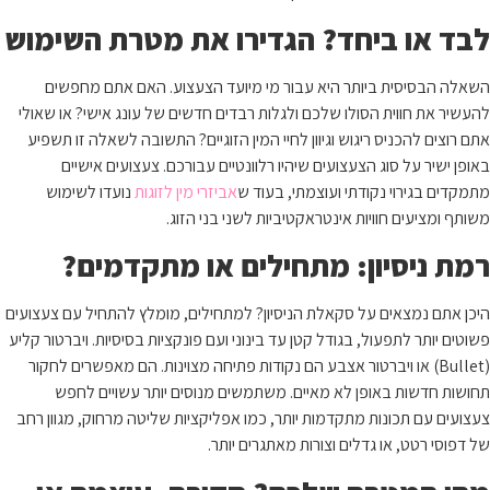
לבד או ביחד? הגדירו את מטרת השימוש
השאלה הבסיסית ביותר היא עבור מי מיועד הצעצוע. האם אתם מחפשים
להעשיר את חווית הסולו שלכם ולגלות רבדים חדשים של עונג אישי? או שאולי
אתם רוצים להכניס ריגוש וגיוון לחיי המין הזוגיים? התשובה לשאלה זו תשפיע
באופן ישיר על סוג הצעצועים שיהיו רלוונטיים עבורכם. צעצועים אישיים
מתמקדים בגירוי נקודתי ועוצמתי, בעוד ש
אביזרי מין לזוגות
נועדו לשימוש
משותף ומציעים חוויות אינטראקטיביות לשני בני הזוג.
רמת ניסיון: מתחילים או מתקדמים?
היכן אתם נמצאים על סקאלת הניסיון? למתחילים, מומלץ להתחיל עם צעצועים
פשוטים יותר לתפעול, בגודל קטן עד בינוני ועם פונקציות בסיסיות. ויברטור קליע
(Bullet) או ויברטור אצבע הם נקודות פתיחה מצוינות. הם מאפשרים לחקור
תחושות חדשות באופן לא מאיים. משתמשים מנוסים יותר עשויים לחפש
צעצועים עם תכונות מתקדמות יותר, כמו אפליקציות שליטה מרחוק, מגוון רחב
של דפוסי רטט, או גדלים וצורות מאתגרים יותר.